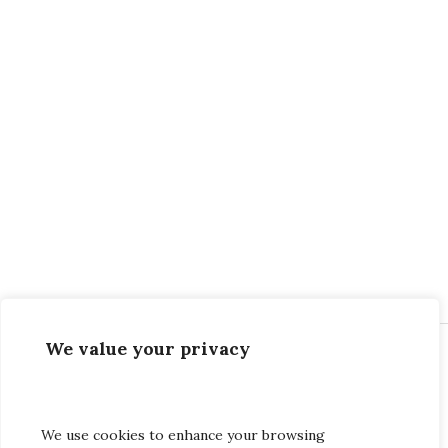
Scroll
Up
We value your privacy
O nás
SITEMAP
Iné stránky
Práca s deťmi a mládežou
Bohoslužby
Banská Bystrica
We use cookies to enhance your browsing
Staň sa kresťanom
Kalendár
Bratislava