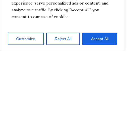
experience, serve personalized ads or content, and
Čomu veríme
Live
Martin
analyze our traffic. By clicking "Accept All", you
Ako nás nájdete
O nás
Spišska Belá
consent to our use of cookies.
Články
Spišská Nová Ves
❤️Podpora
Customize
Reject All
Accept All
Kresťanské spoločenstvo Poprad
Moyzesova 27 (3368/25), 058 01 Poprad (V areáli OSBD
za Kauflandom)
E-mail:
poprad@milost.sk
Tel:
+421 904 814 881
IBAN: SK21 7500 0000 0040 0792 9670 BIC: CEKOSKBX