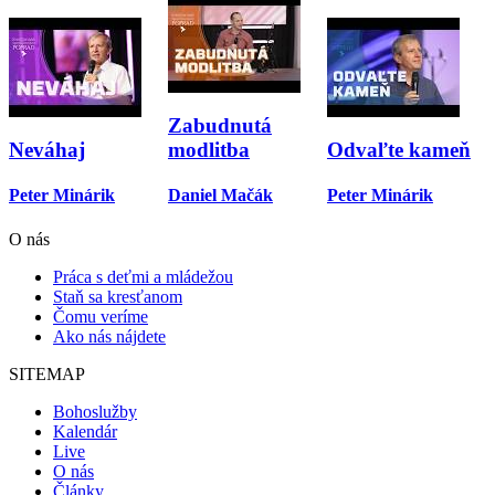
Zabudnutá
P
Neváhaj
modlitba
Odvaľte kameň
Peter Minárik
Daniel Mačák
Peter Minárik
Scroll
O nás
Up
Práca s deťmi a mládežou
Staň sa kresťanom
Čomu veríme
Ako nás nájdete
SITEMAP
Bohoslužby
Kalendár
Live
O nás
Články