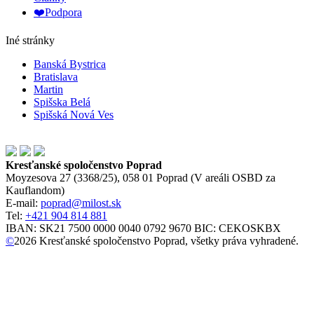
❤️Podpora
Iné stránky
Banská Bystrica
Bratislava
Martin
Spišska Belá
Spišská Nová Ves
Kresťanské spoločenstvo Poprad
Moyzesova 27 (3368/25), 058 01 Poprad (V areáli OSBD za
Kauflandom)
E-mail:
poprad@milost.sk
Tel:
+421 904 814 881
IBAN: SK21 7500 0000 0040 0792 9670 BIC: CEKOSKBX
©
2026
Kresťanské spoločenstvo Poprad, všetky práva vyhradené.