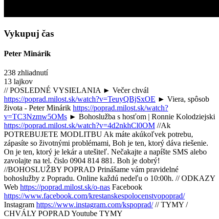
Vykupuj čas
Peter Minárik
238 zhliadnutí
13 lajkov
// POSLEDNÉ VYSIELANIA ► Večer chvál
https://poprad.milost.sk/watch?v=TeuyQBjSxOE
► Viera, spôsob
života - Peter Minárik
https://poprad.milost.sk/watch?
v=TC3Nzmw5OMs
► Bohoslužba s hosťom | Ronnie Kolodziejski
https://poprad.milost.sk/watch?v=4d2nkhCl0OM
//Ak
POTREBUJETE MODLITBU Ak máte akúkoľvek potrebu,
zápasíte so životnými problémami, Boh je ten, ktorý dáva riešenie.
On je ten, ktorý je lekár a utešiteľ. Nečakajte a napíšte SMS alebo
zavolajte na tel. čislo 0904 814 881. Boh je dobrý!
//BOHOSLUŽBY POPRAD Prinášame vám pravidelné
bohoslužby z Popradu. Online každú nedeľu o 10:00h. // ODKAZY
Web
https://poprad.milost.sk/o-nas
Facebook
https://www.facebook.com/krestanskespolocenstvopoprad/
Instagram
https://www.instagram.com/kspoprad/
// TYMY /
CHVÁLY POPRAD Youtube TYMY