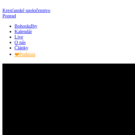
Kresťanské spoločenstvo
Poprad
Bohoslužby
Kalendár
Live
O nás
Články
❤️Podpora