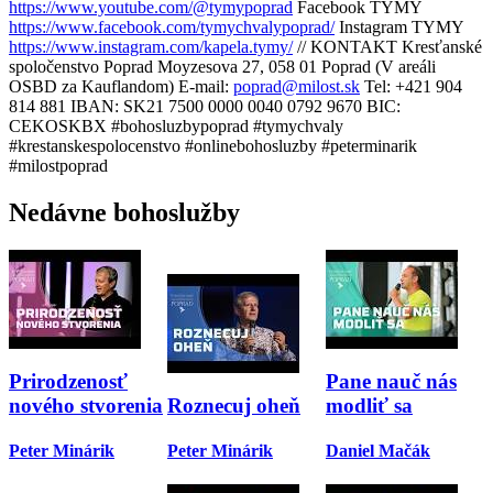
https://www.youtube.com/@tymypoprad
Facebook TYMY
https://www.facebook.com/tymychvalypoprad/
Instagram TYMY
https://www.instagram.com/kapela.tymy/
// KONTAKT Kresťanské
spoločenstvo Poprad Moyzesova 27, 058 01 Poprad (V areáli
OSBD za Kauflandom) E-mail:
poprad@milost.sk
Tel: +421 904
814 881 IBAN: SK21 7500 0000 0040 0792 9670 BIC:
CEKOSKBX #bohosluzbypoprad #tymychvaly
#krestanskespolocenstvo #onlinebohosluzby #peterminarik
#milostpoprad
Nedávne bohoslužby
Prirodzenosť
Pane nauč nás
nového stvorenia
Roznecuj oheň
modliť sa
Peter Minárik
Peter Minárik
Daniel Mačák
P