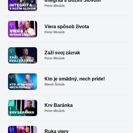
Integrita s Božím Slovom
Peter Minárik
Viera spôsob života
Peter Minárik
Zaži svoj zázrak
Peter Minárik
Kto je smädný, nech príde!
Marek Štrbák
Krv Baránka
Peter Minárik
Ruka viery