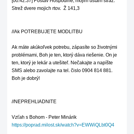
[00:42:37] Postav Hospodine, mojím ústam stráž. 
Strež dvere mojich rtov.  Ž 141,3

//Ak POTREBUJETE MODLITBU

Ak máte akúkoľvek potrebu, zápasíte so životnými 
problémami, Boh je ten, ktorý dáva riešenie. On je 
ten, ktorý je lekár a utešiteľ. Nečakajte a napíšte 
SMS alebo zavolajte na tel. čislo 0904 814 881. 
Boh je dobrý!

//NEPREHLIADNITE

https://poprad.milost.sk/watch?v=EWWiQLbt0Q4