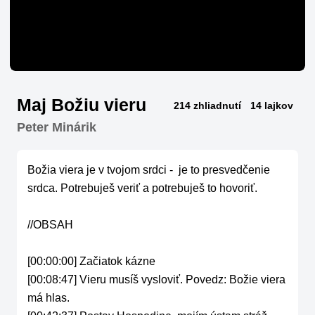
Maj Božiu vieru
214 zhliadnutí
14 lajkov
Peter Minárik
Božia viera je v tvojom srdci -  je to presvedčenie 
srdca. Potrebuješ veriť a potrebuješ to hovoriť. 

//OBSAH

[00:00:00] Začiatok kázne

[00:08:47] Vieru musíš vysloviť. Povedz: Božie viera 
má hlas.
