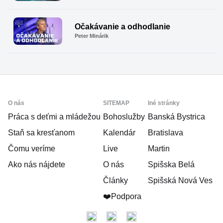
Očakávanie a odhodlanie
Peter Minárik
Scroll
Up
O nás
SITEMAP
Iné stránky
Práca s deťmi a mládežou
Bohoslužby
Banská Bystrica
Staň sa kresťanom
Kalendár
Bratislava
Čomu veríme
Live
Martin
Ako nás nájdete
O nás
Spišska Belá
Články
Spišská Nová Ves
❤️Podpora