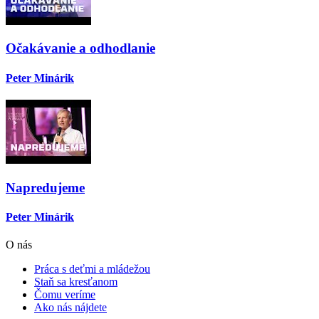
Očakávanie a odhodlanie
Peter Minárik
Napredujeme
Peter Minárik
Scroll
O nás
Up
Práca s deťmi a mládežou
Staň sa kresťanom
Čomu veríme
Ako nás nájdete