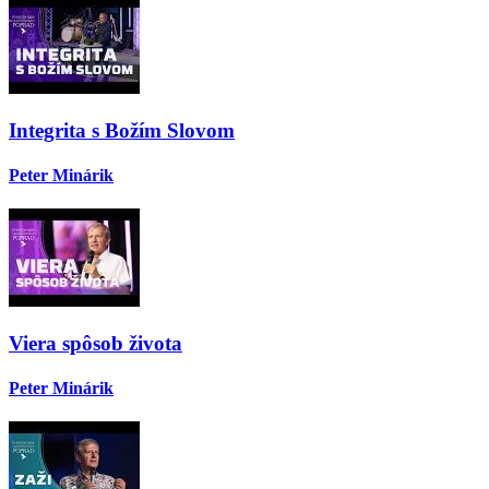
Integrita s Božím Slovom
Peter Minárik
Viera spôsob života
Peter Minárik