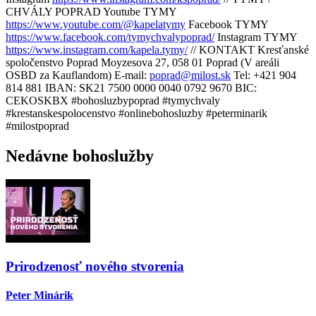
CHVÁLY POPRAD Youtube TYMY
https://www.youtube.com/@kapelatymy
Facebook TYMY
https://www.facebook.com/tymychvalypoprad/
Instagram TYMY
https://www.instagram.com/kapela.tymy/
// KONTAKT Kresťanské
spoločenstvo Poprad Moyzesova 27, 058 01 Poprad (V areáli
OSBD za Kauflandom) E-mail:
poprad@milost.sk
Tel: +421 904
814 881 IBAN: SK21 7500 0000 0040 0792 9670 BIC:
CEKOSKBX #bohosluzbypoprad #tymychvaly
#krestanskespolocenstvo #onlinebohosluzby #peterminarik
#milostpoprad
Nedávne bohoslužby
Prirodzenosť nového stvorenia
Peter Minárik