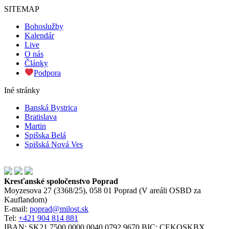
SITEMAP
Bohoslužby
Kalendár
Live
O nás
Články
Podpora
Iné stránky
Banská Bystrica
Bratislava
Martin
Spišska Belá
Spišská Nová Ves
Kresťanské spoločenstvo Poprad
Moyzesova 27 (3368/25), 058 01 Poprad (V areáli OSBD za
Kauflandom)
E-mail:
poprad@milost.sk
Tel:
+421 904 814 881
IBAN: SK21 7500 0000 0040 0792 9670 BIC: CEKOSKBX