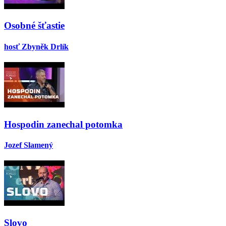
Osobné šťastie
hosť Zbyněk Drlík
Hospodin zanechal potomka
Jozef Slamený
Slovo