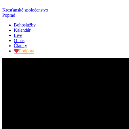
Kresťanské spoločenstvo
Poprad
Bohoslužby
Kalendár
Live
O nás
Články
Podpora