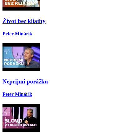
Život bez kliatby
Peter Minárik
Neprijmi porážku
Peter Minárik