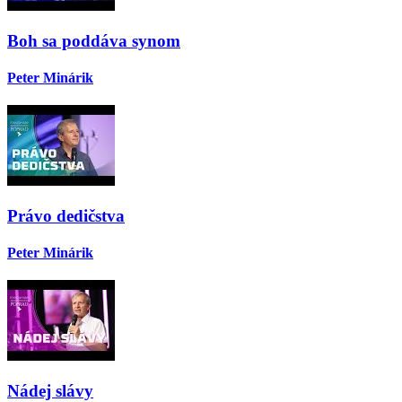
Boh sa poddáva synom
Peter Minárik
Právo dedičstva
Peter Minárik
Nádej slávy