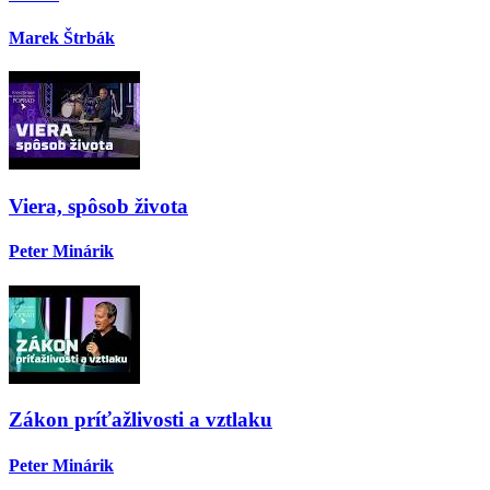
Marek Štrbák
Viera, spôsob života
Peter Minárik
Zákon príťažlivosti a vztlaku
Peter Minárik