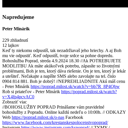
Napredujeme
Peter Minárik
229 zhliadnutí
12 lajkov
Keď ty niekomu odpustíš, tak nezadržiavaš jeho hriechy. A aj Boh
mu vie odpustiť. Keď odpustíš, tvoje srdce sa pohne dopredu.
Bohoslužba Poprad, streda 4.9.2024 18.30 //Ak POTREBUJETE
MODLITBU Ak máte akúkoľvek potrebu, zápasíte so životnými
problémami, Boh je ten, ktorý dáva riešenie. On je ten, ktorý je lekár
a utešiteľ. Nečakajte a napíšte SMS alebo zavolajte na tel. čislo
0904 814 881. Boh je dobrý! //NEPREHLIADNITE Akú máš cenu
- Peter Minárik
https://poprad.milost.sk/watch?v=bb7R_8P4Qbw
Rob si priateľov - Peter Minárik
https://poprad.milost.sk/watch?
v=X4fp4pcvAC0
Zobraziť viac
//BOHOSLUŽBY POPRAD Prinášame vám pravidelné
bohoslužby z Popradu. Online každú nedeľu o 10:00h. // ODKAZY
Web
https://poprad.milost.sk/o-nas
Facebook
https://www.facebook.com/krestanskespolocenstvopoprad/
Instagram
https://www.instagram.com/kspoprad/
// TYMY /