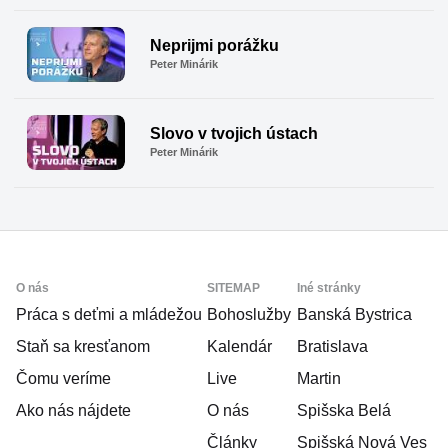
Neprijmi porážku
Peter Minárik
Slovo v tvojich ústach
Peter Minárik
Scroll
Up
O nás
SITEMAP
Iné stránky
Práca s deťmi a mládežou
Bohoslužby
Banská Bystrica
Staň sa kresťanom
Kalendár
Bratislava
Čomu veríme
Live
Martin
Ako nás nájdete
O nás
Spišska Belá
Články
Spišská Nová Ves