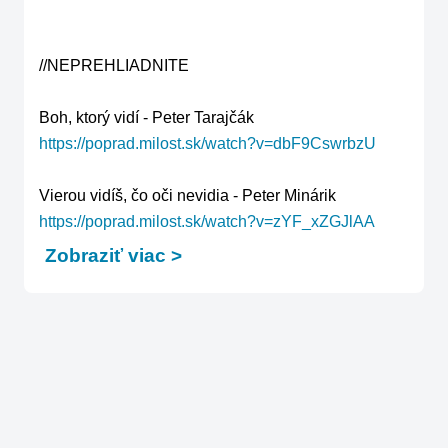
//NEPREHLIADNITE

https://poprad.milost.sk/watch?v=dbF9CswrbzU
https://poprad.milost.sk/watch?v=zYF_xZGJlAA
Zobraziť viac