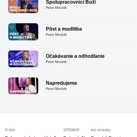
Spolupracovníci Boží
Peter Minárik
Pôst a modlitba
Peter Minárik
Očakávanie a odhodlanie
Peter Minárik
Napredujeme
Peter Minárik
Scroll
Up
O nás
SITEMAP
Iné stránky