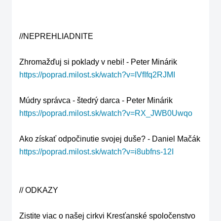
//NEPREHLIADNITE

https://poprad.milost.sk/watch?v=IVfIfq2RJMI
https://poprad.milost.sk/watch?v=RX_JWB0Uwqo
https://poprad.milost.sk/watch?v=i8ubfns-12I
// ODKAZY

Zistite viac o našej cirkvi Kresťanské spoločenstvo 