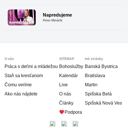
Napredujeme
Peter Minárik
Scroll
Up
O nás
SITEMAP
Iné stránky
Práca s deťmi a mládežou
Bohoslužby
Banská Bystrica
Staň sa kresťanom
Kalendár
Bratislava
Čomu veríme
Live
Martin
Ako nás nájdete
O nás
Spišska Belá
Články
Spišská Nová Ves
Podpora