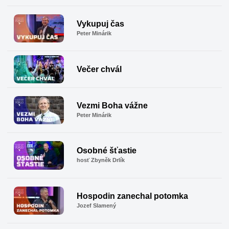
Vykupuj čas
Peter Minárik
Večer chvál
Vezmi Boha vážne
Peter Minárik
Osobné šťastie
hosť Zbyněk Drlík
Hospodin zanechal potomka
Jozef Slamený