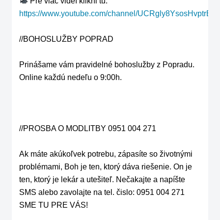
 Pre viac videí klikni tu: 
https://www.youtube.com/channel/UCRgly8YsosHvptrE
//BOHOSLUŽBY POPRAD

Prinášame vám pravidelné bohoslužby z Popradu.

Online každú nedeľu o 9:00h.

//PROSBA O MODLITBY 0951 004 271

Ak máte akúkoľvek potrebu, zápasíte so životnými 
problémami, Boh je ten, ktorý dáva riešenie. On je 
ten, ktorý je lekár a utešiteľ. Nečakajte a napíšte 
SMS alebo zavolajte na tel. čislo: 0951 004 271 
SME TU PRE VÁS!
