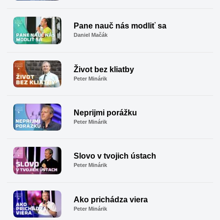
Pane nauč nás modliť sa
Daniel Mačák
Život bez kliatby
Peter Minárik
Neprijmi porážku
Peter Minárik
Slovo v tvojich ústach
Peter Minárik
Ako prichádza viera
Peter Minárik