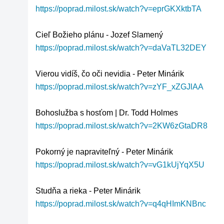
https://poprad.milost.sk/watch?v=eprGKXktbTA
https://poprad.milost.sk/watch?v=daVaTL32DEY
https://poprad.milost.sk/watch?v=zYF_xZGJlAA
https://poprad.milost.sk/watch?v=2KW6zGtaDR8
https://poprad.milost.sk/watch?v=vG1kUjYqX5U
https://poprad.milost.sk/watch?v=q4qHImKNBnc