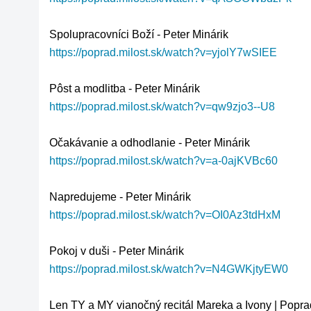
https://poprad.milost.sk/watch?v=yjolY7wSIEE
https://poprad.milost.sk/watch?v=qw9zjo3--U8
https://poprad.milost.sk/watch?v=a-0ajKVBc60
https://poprad.milost.sk/watch?v=OI0Az3tdHxM
https://poprad.milost.sk/watch?v=N4GWKjtyEW0