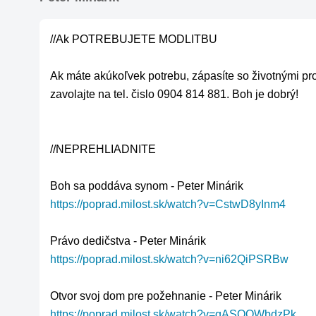
//Ak POTREBUJETE MODLITBU

Ak máte akúkoľvek potrebu, zápasíte so životnými prob
zavolajte na tel. čislo 0904 814 881. Boh je dobrý!

//NEPREHLIADNITE

https://poprad.milost.sk/watch?v=CstwD8yInm4
https://poprad.milost.sk/watch?v=ni62QiPSRBw
https://poprad.milost.sk/watch?v=qASOOWbdzPk