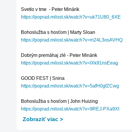
https://poprad.milost.sk/watch?v=uk71U80_6XE
https://poprad.milost.sk/watch?v=m24L3osAVHQ
https://poprad.milost.sk/watch?v=IXk91nsEeag
https://poprad.milost.sk/watch?v=5afH0gfZCwg
https://poprad.milost.sk/watch?v=9REJ-PXa9XI
Zobraziť viac