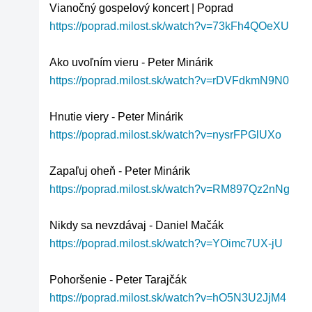
https://poprad.milost.sk/watch?v=73kFh4QOeXU
https://poprad.milost.sk/watch?v=rDVFdkmN9N0
https://poprad.milost.sk/watch?v=nysrFPGlUXo
https://poprad.milost.sk/watch?v=RM897Qz2nNg
https://poprad.milost.sk/watch?v=YOimc7UX-jU
https://poprad.milost.sk/watch?v=hO5N3U2JjM4