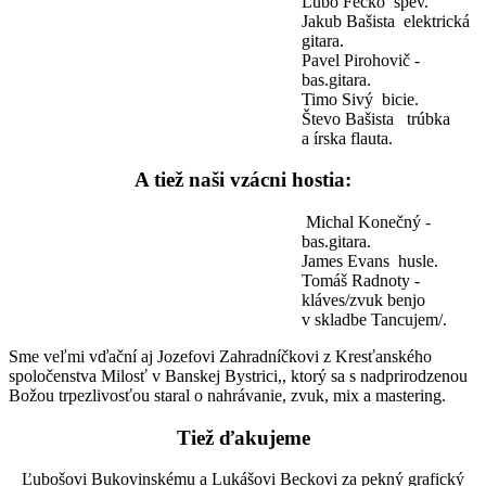
Ľubo Fečko ­ spev. ­
Jakub Bašista ­ elektrická
gitara. ­
Pavel Pirohovič ­
bas.gitara. ­
Timo Sivý ­ bicie. ­
Števo Bašista ­ trúbka
a írska flauta.
A tiež naši vzácni hostia:
­ Michal Konečný ­
bas.gitara. ­
James Evans ­ husle. ­
Tomáš Radnoty ­
kláves/zvuk benjo
v skladbe Tancujem/.
Sme veľmi vďační aj Jozefovi Zahradníčkovi z Kresťanského
spoločenstva Milosť v Banskej Bystrici,, ktorý sa s nadprirodzenou
Božou trpezlivosťou staral o nahrávanie, zvuk, mix a mastering.
Tiež ďakujeme
Ľubošovi Bukovinskému a Lukášovi Beckovi za pekný grafický