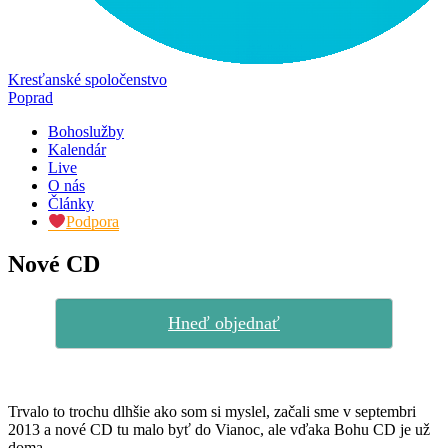
Kresťanské spoločenstvo
Poprad
Bohoslužby
Kalendár
Live
O nás
Články
Podpora
Nové CD
Hneď objednať
Trvalo to trochu dlhšie ako som si myslel, začali sme v septembri
2013 a nové CD tu malo byť do Vianoc, ale vďaka Bohu CD je už
doma.