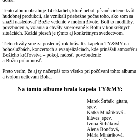
Tento album obsahuje 14 skladieb, ktoré neboli písané cielene kvôli
hudobnej produkcii, ale vznikali priebežne počas toho, ako som sa
snažil nasledovať Božie vedenie v mojom živote. Boli to modlitby,
povzbudenia, volania a chvály smerované k Bohu v konkrétnych
situáciách. Každá pieseň je týmto aj konkrétnym svedectvom.
Tieto chvály sme za posledný rok hrávali s kapelou TY&MY na
bohoslužbách, koncertoch a evanjelizáciach, kde prinášali atmosféru
Božieho kráľovstva – pokoj, radosť, povzbudenie
a Božiu prítomnosť.
Preto verím, že aj ty načerpáš toto všetko pri počúvaní tohto albumu
a tvojom uctievaní Boha.
Na tomto albume hrala kapela TY&MY:
Marek Štrbák ­ gitara,
spev. ­
Katka Mináriková ­
kláves, spev. ­
Ivona Štrbáková,
Alena Bončová,
Mária Mináriková,