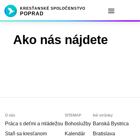
KRESŤANSKÉ SPOLOČENSTVO
POPRAD
Ako nás nájdete
Scroll
Up
O nás
SITEMAP
Iné stránky
Práca s deťmi a mládežou
Bohoslužby
Banská Bystrica
Staň sa kresťanom
Kalendár
Bratislava