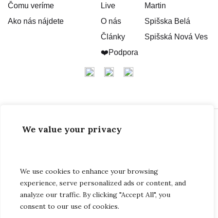
Čomu veríme
Live
Martin
Ako nás nájdete
O nás
Spišska Belá
Články
Spišská Nová Ves
❤️Podpora
We value your privacy
Kresťanské spoločenstvo Poprad
Moyzesova 27 (3368/25), 058 01 Poprad (V areáli OSBD
za Kauflandom)
We use cookies to enhance your browsing
E-mail:
poprad@milost.sk
experience, serve personalized ads or content, and
Tel:
+421 904 814 881
analyze our traffic. By clicking "Accept All", you
IBAN: SK21 7500 0000 0040 0792 9670 BIC: CEKOSKBX
consent to our use of cookies.