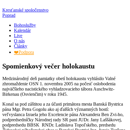
Kresťanské spoločenstvo
Poprad
Bohoslužby
Kalendár
Live
O nás
Články
❤️Podpora
Spomienkový večer holokaustu
Medzinárodný deň pamiatky obetí holokaustu vyhlásilo Valné
zhromaždenie OSN 1. novembra 2005 na počesť oslobodenia
najväčšieho nacistického vyhladzovacieho tábora Auschwitz-
Birkenau (Osvienčim) v roku 1945.
Konal sa pod záštitou a za účasti primátora mesta Banská Bystrica
pána Mgr. Petra Gogolu ako aj ďalších významných hostí:
veľvyslanca Izraela jeho Excelencie pána Alexandera Ben Zvi-ho,
podpredsedníčky Národnej rady SR pani JUDr. Jany Laššákovej,
podpredsedu BBSK RNDr. Ladislava Topoľského, predsedu