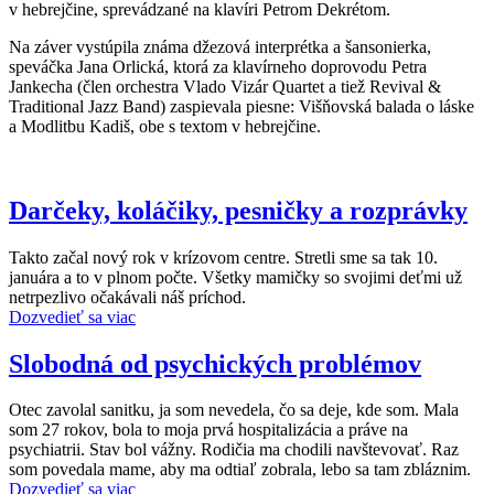
v hebrejčine, sprevádzané na klavíri Petrom Dekrétom.
Na záver vystúpila známa džezová interprétka a šansonierka,
speváčka Jana Orlická, ktorá za klavírneho doprovodu Petra
Jankecha (člen orchestra Vlado Vizár Quartet a tiež Revival &
Traditional Jazz Band) zaspievala piesne: Višňovská balada o láske
a Modlitbu Kadiš, obe s textom v hebrejčine.
Darčeky, koláčiky, pesničky a rozprávky
Takto začal nový rok v krízovom centre. Stretli sme sa tak 10.
januára a to v plnom počte. Všetky mamičky so svojimi deťmi už
netrpezlivo očakávali náš príchod.
Dozvedieť sa viac
Slobodná od psychických problémov
Otec zavolal sanitku, ja som nevedela, čo sa deje, kde som. Mala
som 27 rokov, bola to moja prvá hospitalizácia a práve na
psychiatrii. Stav bol vážny. Rodičia ma chodili navštevovať. Raz
som povedala mame, aby ma odtiaľ zobrala, lebo sa tam zbláznim.
Dozvedieť sa viac