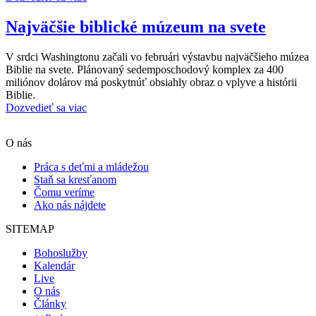
Najväčšie biblické múzeum na svete
V srdci Washingtonu začali vo februári výstavbu najväčšieho múzea
Biblie na svete. Plánovaný sedemposchodový komplex za 400
miliónov dolárov má poskytnúť obsiahly obraz o vplyve a histórii
Biblie.
Dozvedieť sa viac
Scroll
O nás
Up
Práca s deťmi a mládežou
Staň sa kresťanom
Čomu veríme
Ako nás nájdete
SITEMAP
Bohoslužby
Kalendár
Live
O nás
Články