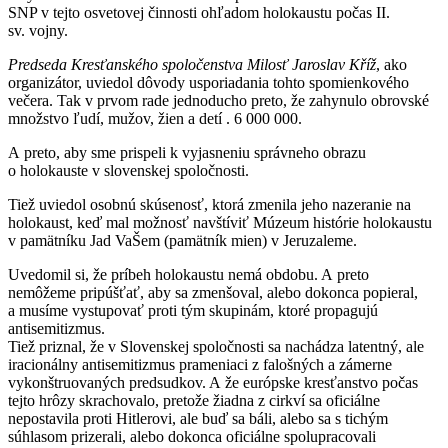
SNP v tejto osvetovej činnosti ohľadom holokaustu počas II.
sv. vojny.
Predseda Kresťanského spoločenstva Milosť Jaroslav Kříž
, ako
organizátor, uviedol dôvody usporiadania tohto spomienkového
večera. Tak v prvom rade jednoducho preto, že zahynulo obrovské
množstvo ľudí, mužov, žien a detí . 6 000 000.
A preto, aby sme prispeli k vyjasneniu správneho obrazu
o holokauste v slovenskej spoločnosti.
Tiež uviedol osobnú skúsenosť, ktorá zmenila jeho nazeranie na
holokaust, keď mal možnosť navštíviť Múzeum histórie holokaustu
v pamätníku Jad VaŠem (pamätník mien) v Jeruzaleme.
Uvedomil si, že príbeh holokaustu nemá obdobu. A preto
nemôžeme pripúšťať, aby sa zmenšoval, alebo dokonca popieral,
a musíme vystupovať proti tým skupinám, ktoré propagujú
antisemitizmus.
Tiež priznal, že v Slovenskej spoločnosti sa nachádza latentný, ale
iracionálny antisemitizmus prameniaci z falošných a zámerne
vykonštruovaných predsudkov. A že európske kresťanstvo počas
tejto hrôzy skrachovalo, pretože žiadna z cirkví sa oficiálne
nepostavila proti Hitlerovi, ale buď sa báli, alebo sa s tichým
súhlasom prizerali, alebo dokonca oficiálne spolupracovali