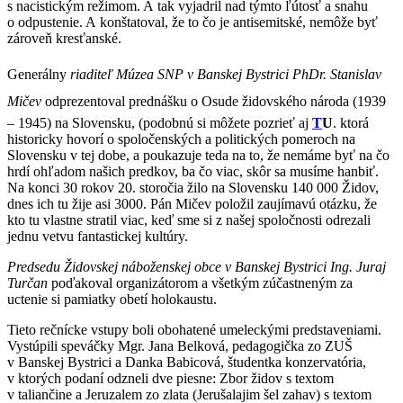
s nacistickým režimom. A tak vyjadril nad týmto ľútosť a snahu
o odpustenie. A konštatoval, že to čo je antisemitské, nemôže byť
zároveň kresťanské.
Generálny
riaditeľ Múzea SNP v Banskej Bystrici PhDr. Stanislav
Mičev
odprezentoval prednášku o Osude židovského národa (1939
– 1945) na Slovensku, (podobnú si môžete pozrieť aj
T
U
. ktorá
historicky hovorí o spoločenských a politických pomeroch na
Slovensku v tej dobe, a poukazuje teda na to, že nemáme byť na čo
hrdí ohľadom našich predkov, ba čo viac, skôr sa musíme hanbiť.
Na konci 30 rokov 20. storočia žilo na Slovensku 140 000 Židov,
dnes ich tu žije asi 3000. Pán Mičev položil zaujímavú otázku, že
kto tu vlastne stratil viac, keď sme si z našej spoločnosti odrezali
jednu vetvu fantastickej kultúry.
Predsedu Židovskej náboženskej obce v Banskej Bystrici Ing. Juraj
Turčan
poďakoval organizátorom a všetkým zúčastneným za
uctenie si pamiatky obetí holokaustu.
Tieto rečnícke vstupy boli obohatené umeleckými predstaveniami.
Vystúpili speváčky Mgr. Jana Belková, pedagogička zo ZUŠ
v Banskej Bystrici a Danka Babicová, študentka konzervatória,
v ktorých podaní odzneli dve piesne: Zbor židov s textom
v taliančine a Jeruzalem zo zlata (Jerušalajim šel zahav) s textom