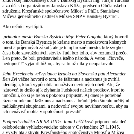
Židovskej náboženskej obce v Banskej Bystrici Ing. Juraja Turčana
a za účasti organizátorov: Jaroslava Kříža, predsedu Občianskeho
združenia Kresťanské spoločenstvo Milosť a PhDr. Stanislava
Mičeva generálneho riaditeľa Múzea SNP v Banskej Bystrici.
Ako rečníci vystúpili:
primátor mesta Banská Bystrica Mgr. Peter Gogola
, ktorý hovoril
o tom, že Banská Bystrica je krásne mesto s množstvom krásnych
miest a príjemných zákutí, ale je tu aj hrozné miesto, kde svojho
času bolo zavraždených stovky ľudí bez toho, aby rozumeli prečo.
Len preto, že boli predstavitelia istého národa. A vetou „človeče,
nedopusť!“ vyjadril túžbu, aby sa to už nikdy neopakovalo.
Jeho Excelencia veľvyslanec Izraela na Slovensku pán Alexander
Ben Zvi
vážne hovoril o tom, že fašizmus a nacizmus je zvrhlá
ideológia, ktorá vypôsobila množstvo nevinných obetí. Ale, že
zároveň tu došlo aj k zlyhaniu ľudskosti našich predkov, ktorí to
umožnili, čo si je treba s pokorou pripustiť. Aj dnes je potrebné
rázne odmietnuť fašizmus a nacizmus a brániť jeho šíreniu určitými
radikálnymi skupinami, a nedovoliť svojou nevšímavosťou, aby sa
ich nenávisť mohla v spoločnosti presadiť.
Podpredsedníčka NR SR JUDr. Jana Laššáková
pripomenula deň
oslobodenia vyhladzovacieho tábora v Osvienčime 27.1.1945,
a vyzdvihla aktivitu Kresťanského spoločenstva Milosť a Múzea