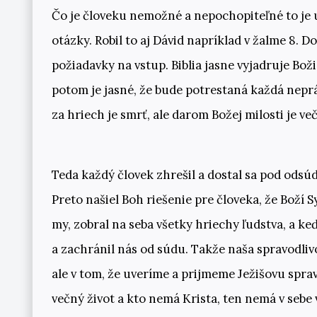
Čo je človeku nemožné a nepochopiteľné to je u
otázky. Robil to aj Dávid napríklad v žalme 8. Do
požiadavky na vstup. Biblia jasne vyjadruje Bož
potom je jasné, že bude potrestaná každá nepráv
za hriech je smrť, ale darom Božej milosti je več
Teda každý človek zhrešil a dostal sa pod odsú
Preto našiel Boh riešenie pre človeka, že Boží 
my, zobral na seba všetky hriechy ľudstva, a k
a zachránil nás od súdu. Takže naša spravodlivo
ale v tom, že uveríme a prijmeme Ježišovu sprav
večný život a kto nemá Krista, ten nemá v sebe