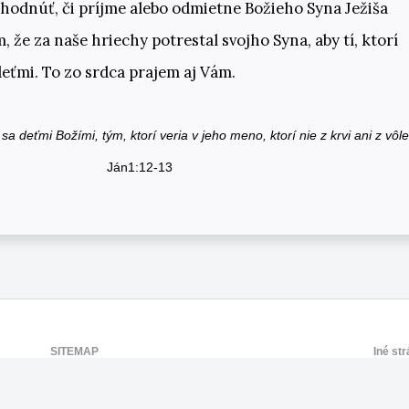
zhodnúť, či príjme alebo odmietne Božieho Syna Ježiša
, že za naše hriechy potrestal svojho Syna, aby tí, ktorí
deťmi. To zo srdca prajem aj Vám.
 sa deťmi Božími, tým, ktorí veria v jeho meno, ktorí nie z krvi ani z vôle
1:12-13
SITEMAP
Iné st
Bohoslužby
Bansk
Kalendár
Brati