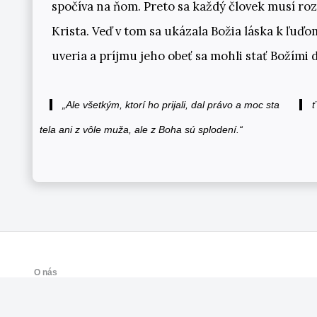
spočíva na ňom. Preto sa každý človek musí ro
Krista. Veď v tom sa ukázala Božia láska k ľuďom
uveria a príjmu jeho obeť sa mohli stať Božími 
„Ale všetkým, ktorí ho prijali, dal právo a moc sta
ť
tela ani z vôle muža, ale z Boha sú splodení.“
Ján
O nás
Práca s deťmi a mládežou
Staň sa kresťanom