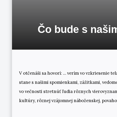
Čo bude s našim
V otčenáši sa hovorí: … verím vo vzkriesenie tela
stane s našimi spomienkami, zážitkami, vedomo
vo večnosti stretnúť ľudia rôznych vierovyznaní
kultúry, rôznej vzájomnej náboženskej, povahov