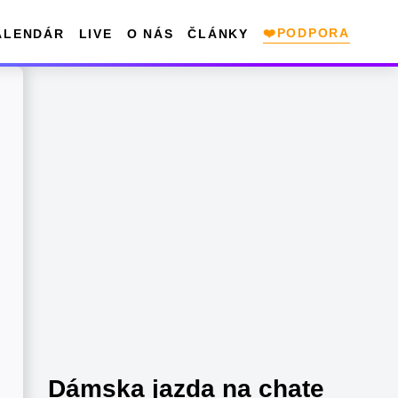
❤️PODPORA
ALENDÁR
LIVE
O NÁS
ČLÁNKY
Dámska jazda na chate