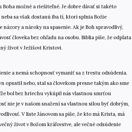
 Boha možné a riešiteľné. Je dobre dávať si takéto
 neba sa však dostanú iba tí, ktorí splnia Božie
ie názory a nároky na spasenie. Ak je Boh spravodlivý,
osť človeka bez ohľadu na osobu. Biblia píše, že odplata
ný život v Ježišovi Kristovi.
denie a nemá schopnosť vymaniť sa z trestu odsúdenia.
Syn opustil nebo, stal sa človekom presne takým ako sme
eďže bol bez hriechu vykúpil nás vlastnou smrťou
sť nie je v našom snažení sa vlastnou silou byť dobrým,
odlivosť. V liste Jánovom sa píše, že kto má Krista, má
 večný život v Božom kráľovstve, ale večné odsúdenie