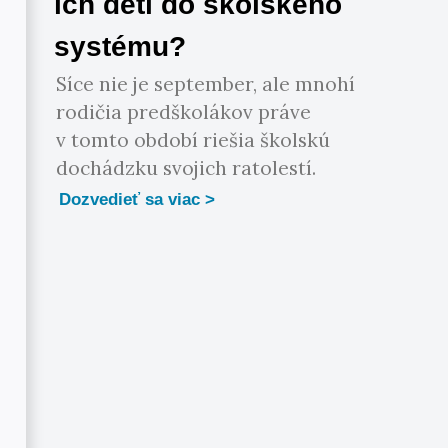
ich detí do školského
systému?
Síce nie je september, ale mnohí
rodičia predškolákov práve
v tomto období riešia školskú
dochádzku svojich ratolestí.
Dozvedieť sa viac