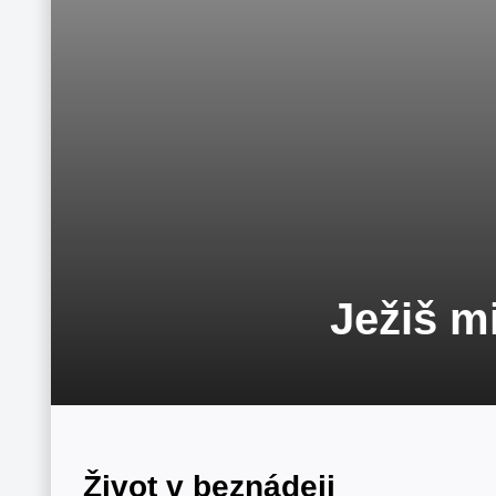
Ježiš m
Život v beznádeji