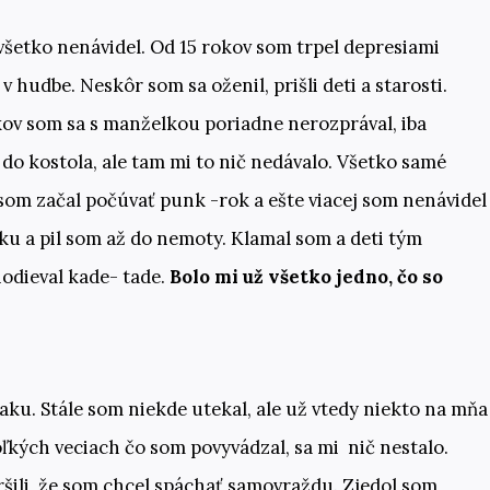
šetko nenávidel. Od 15 rokov som trpel depresiami
v hudbe. Neskôr som sa oženil, prišli deti a starosti.
okov som sa s manželkou poriadne nerozprával, iba
do kostola, ale tam mi to nič nedávalo. Všetko samé
som začal počúvať punk -rok a ešte viacej som nenávidel
ku a pil som až do nemoty. Klamal som a deti tým
hodieval kade- tade.
Bolo mi už všetko jedno, čo so
aku. Stále som niekde utekal, ale už vtedy niekto na mňa
oľkých veciach čo som povyvádzal, sa mi nič nestalo.
šili, že som chcel spáchať samovraždu. Zjedol som