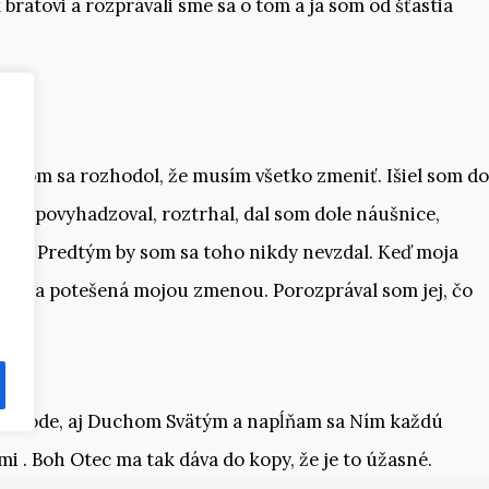
 bratovi a rozprávali sme sa o tom a ja som od šťastia
e som sa rozhodol, že musím všetko zmeniť. Išiel som do
aré povyhadzoval, roztrhal, dal som dole náušnice,
dil. Predtým by som sa toho nikdy nevzdal. Keď moja
a bola potešená mojou zmenou. Porozprával som jej, čo
 vo vode, aj Duchom Svätým a napĺňam sa Ním každú
i . Boh Otec ma tak dáva do kopy, že je to úžasné.