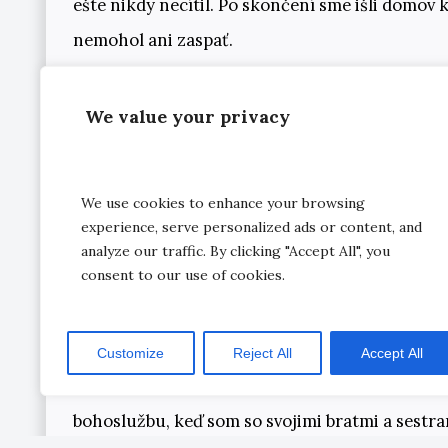
ešte nikdy necítil. Po skončení sme išli domov k
nemohol ani zaspať.
Zmena
We value your privacy
Na druhý deň som išiel domov a hneď v autobus
obchodu kúpiť si nové veci. Doma som všetko st
We use cookies to enhance your browsing
experience, serve personalized ads or content, and
piercingy, všetky CD s tvrdou hudbou som vyho
analyze our traffic. By clicking "Accept All", you
manželka prišla domov z práce, skoro odpadla 
consent to our use of cookies.
sa udialo a čo Boh so mnou spravil.
Customize
Reject All
Accept All
Začal som chodiť do zboru dal som sa pokrstiť
bohoslužbu, keď som so svojimi bratmi a sestram