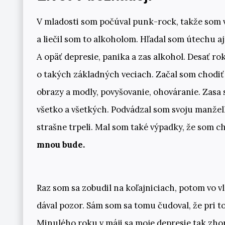
V mladosti som počúval punk-rock, takže som v
a liečil som to alkoholom. Hľadal som útechu aj 
A opäť depresie, panika a zas alkohol. Desať r
o takých základných veciach. Začal som chodiť 
obrazy a modly, povyšovanie, ohováranie. Zasa 
všetko a všetkých. Podvádzal som svoju manžel
strašne trpeli. Mal som také výpadky, že som c
mnou bude.
Raz som sa zobudil na koľajniciach, potom vo vl
dával pozor. Sám som sa tomu čudoval, že pri t
Minulého roku v máji sa moje depresie tak zhor