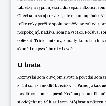
tabletky a vypil injekciu diazepam. Skončil som
Chcel som sa aj rozviesť, nič ma nenapĺňalo. Al
toľké roky prežité spolu nemôžeme zahodiť preč.
nespokojný, nadával som na všetko. Počúval som
obliekať. Tričká, mikiny, kanady, kohút na hlav
skončil na psychiatrii v Levoči.
U brata
Rozmýšlal som o svojom živote a povedal som si,
začal som sa modliť k Ježišovi:
„ Pane, ja tak u
modlitbou som zaspával. Keď ma prepustili, môj 
si oddýchnuť. Súhlasil som. Môj brat navštevu