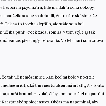
 v Levoči na psychiatrii, kde ma dali trocha dokopy.
e s manželkou sme sa dohodli, že to ešte skúsime, že
 Tak sa to trocha zlepšilo, ale stále som bol
 už iba punk -rock začal som sa v tom štýle aj tak
e, náušnice, piercingy, tetovania. Vo februári som znova
 že tak už nemôžem žiť. Raz, keď mi bolo v noci zle,
ž nechcem žiť, ukáž mi cestu
akou mám ísť! „
A s touto
najstarší brat mi zavolal, či by som neprišiel na pár dní
je Kresťanské spoločenstvo. Občas ma napomínal, aby