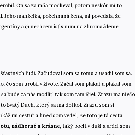
 nerobil. On sa za mňa modlieval, potom neskôr mi to
val. Jeho manželka, požehnaná žena, mi povedala, že
Argentíny a či nechcem ísť s nimi na zhromaždenie.
šťastných ľudí. Začudoval som sa tomu a usadil som sa.
, čo som urobil v živote. Začal som plakať a plakal som
e sa bude za nás modliť, tak som tam išiel. Zrazu ma niečo
 to Svätý Duch, ktorý sa ma dotkol. Zrazu som si
áž mi cestu“ a hneď som vedel, že toto je tá cesta.
votu, nádherné a krásne,
taký pocit v duši a srdci som