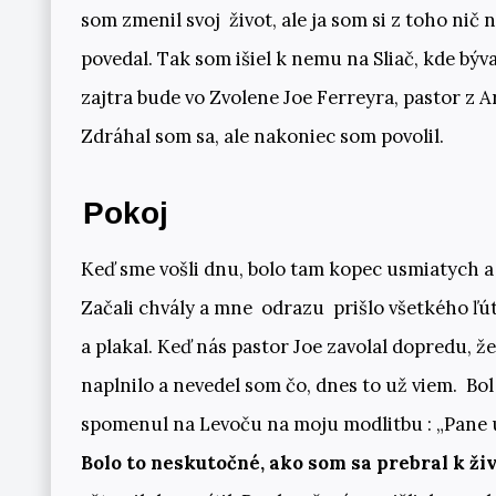
som zmenil svoj život, ale ja som si z toho nič
povedal. Tak som išiel k nemu na Sliač, kde bý
zajtra bude vo Zvolene Joe Ferreyra, pastor z 
Zdráhal som sa, ale nakoniec som povolil.
Pokoj
Keď sme vošli dnu, bolo tam kopec usmiatych a 
Začali chvály a mne odrazu prišlo všetkého ľúto
a plakal. Keď nás pastor Joe zavolal dopredu, ž
naplnilo a nevedel som čo, dnes to už viem. Bol
spomenul na Levoču na moju modlitbu : „Pane uk
Bolo to neskutočné, ako som sa prebral k ži