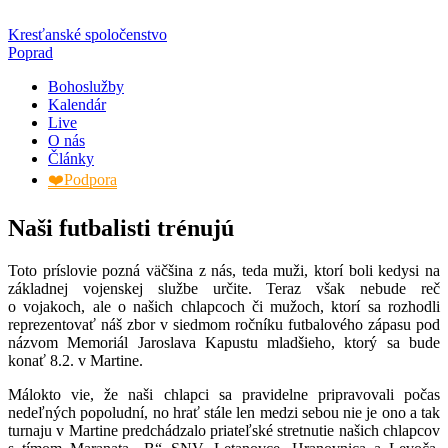
Kresťanské spoločenstvo
Poprad
Bohoslužby
Kalendár
Live
O nás
Články
❤️Podpora
Naši futbalisti trénujú
Toto príslovie pozná väčšina z nás, teda muži, ktorí boli kedysi na
základnej vojenskej službe určite. Teraz však nebude reč
o vojakoch, ale o našich chlapcoch či mužoch, ktorí sa rozhodli
reprezentovať náš zbor v siedmom ročníku futbalového zápasu pod
názvom Memoriál Jaroslava Kapustu mladšieho, ktorý sa bude
konať 8.2. v Martine.
Málokto vie, že naši chlapci sa pravidelne pripravovali počas
nedeľných popoludní, no hrať stále len medzi sebou nie je ono a tak
turnaju v Martine predchádzalo priateľské stretnutie našich chlapcov