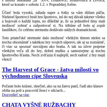
s tímom Maranata „B“ SNV, Letanovce, Hranovnica a Levoča,
ktoré sa konalo v sobotu 1.2. v Popradskej Aréne.
Účasť bola vysoká, nálada super a fotky sa vám dúfam páčia.
Niektorí športovci brali hru športovo, iní do nej dávali takmer všetko
a bojovali o každú loptu, no dôležité je, že sa jednotlivé tímy mali
možnosť zohrať a zašportovať si. Na tribúne už bolo aj zopár
fanúšikov, čo celému stretnutiu dodávalo nádych dramatickosti.
Toto priateľské stretnutie dalo možnosť všetkým tímom nielen sa
trochu oboznámiť s taktikou hry svojich súperov, ale aj sa zoznámiť,
či viac sa spoznať navzájom ako bratia. A tak na záver prajeme
všetkým veľa síl do hry, dobrú mušku a samozrejme aj trochu
športového šťastia. Nech zvíťazia tí najlepší, nech radosť z hry majú
všetci!
The Harvest of Grace - žatva milosti vo
východnom cípe Slovenska
Počasie bolo krásne, slnečné, ako sa na žatvu patrí, ľudí ako klasov
obilia na poli a pracovití ženci v uliciach...
Dozvedieť sa viac
CHATA VYŠNÉ RUŽBACHY