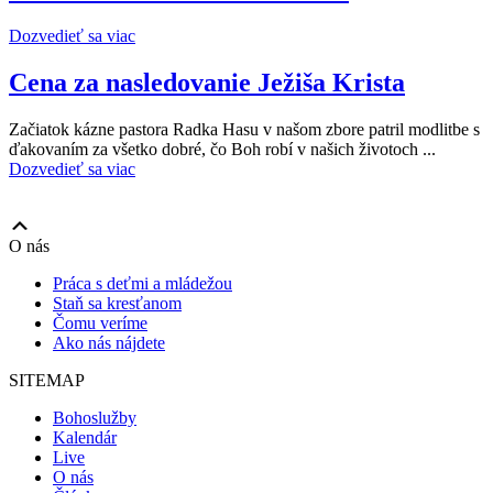
Dozvedieť sa viac
Cena za nasledovanie Ježiša Krista
Začiatok kázne pastora Radka Hasu v našom zbore patril modlitbe s
ďakovaním za všetko dobré, čo Boh robí v našich životoch ...
Dozvedieť sa viac
Scroll
Up
O nás
Práca s deťmi a mládežou
Staň sa kresťanom
Čomu veríme
Ako nás nájdete
SITEMAP
Bohoslužby
Kalendár
Live
O nás