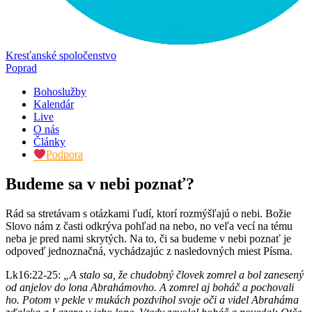
Kresťanské spoločenstvo
Poprad
Bohoslužby
Kalendár
Live
O nás
Články
Podpora
Budeme sa v nebi poznať?
Rád sa stretávam s otázkami ľudí, ktorí rozmýšľajú o nebi. Božie
Slovo nám z časti odkrýva pohľad na nebo, no veľa vecí na tému
neba je pred nami skrytých. Na to, či sa budeme v nebi poznať je
odpoveď jednoznačná, vychádzajúc z nasledovných miest Písma.
Lk16:22-25:
„A stalo sa, že chudobný človek zomrel a bol zanesený
od anjelov do lona Abrahámovho. A zomrel aj boháč a pochovali
ho. Potom v pekle v mukách pozdvihol svoje oči a videl Abraháma