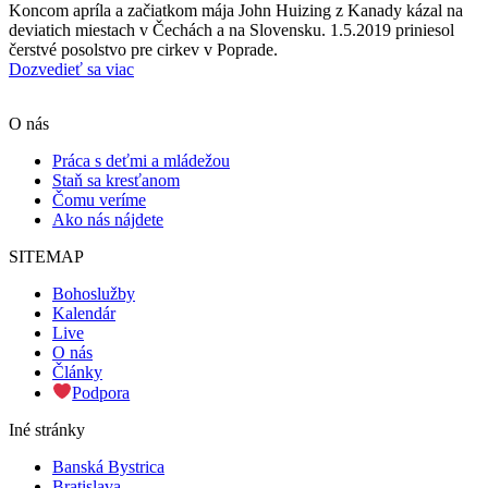
Koncom apríla a začiatkom mája John Huizing z Kanady kázal na
deviatich miestach v Čechách a na Slovensku. 1.5.2019 priniesol
čerstvé posolstvo pre cirkev v Poprade.
Dozvedieť sa viac
Scroll
O nás
Up
Práca s deťmi a mládežou
Staň sa kresťanom
Čomu veríme
Ako nás nájdete
SITEMAP
Bohoslužby
Kalendár
Live
O nás
Články
Podpora
Iné stránky
Banská Bystrica
Bratislava