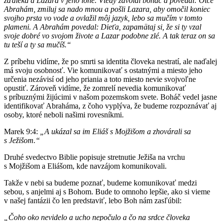
zďaleka a Lazara v jeho lone. Vtedy zavolal boháč a povedal: Otče
Abrahám, zmiluj sa nado mnou a pošli Lazara, aby omočil koniec
svojho prsta vo vode a ovlažil môj jazyk, lebo sa mučím v tomto
plameni. A Abrahám povedal: Dieťa, zapamätaj si, že si ty vzal
svoje dobré vo svojom živote a Lazar podobne zlé. A tak teraz on sa
tu teší a ty sa mučíš.“
Z príbehu vidíme, že po smrti sa identita človeka nestratí, ale naďalej
má svoju osobnosť. Vie komunikovať s ostatnými a miesto jeho
určenia nezávisí od jeho priania a toto miesto nevie svojvoľne
opustiť. Zároveň vidíme, že zomrelí nevedia komunikovať
s príbuznými žijúcimi v našom pozemskom svete. Boháč vedel jasne
identifikovať Abraháma, z čoho vyplýva, že budeme rozpoznávať aj
osoby, ktoré neboli našimi rovesníkmi.
Marek 9:4:
„A ukázal sa im Eliáš s Mojžišom a zhovárali sa
s Ježišom.“
Druhé svedectvo Biblie popisuje stretnutie Ježiša na vrchu
s Mojžišom a Eliášom, kde navzájom komunikovali.
Takže v nebi sa budeme poznať, budeme komunikovať medzi
sebou, s anjelmi aj s Bohom. Bude to omnoho lepšie, ako si vieme
v našej fantázii čo len predstaviť, lebo Boh nám zasľúbil:
„Čoho oko nevidelo a ucho nepočulo a čo na srdce človeka