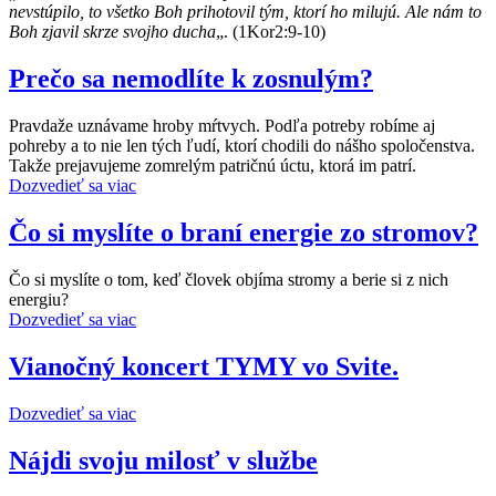
nevstúpilo, to všetko Boh prihotovil tým, ktorí ho milujú. Ale nám to
Boh zjavil skrze svojho ducha
„. (1Kor2:9-10)
Prečo sa nemodlíte k zosnulým?
Pravdaže uznávame hroby mŕtvych. Podľa potreby robíme aj
pohreby a to nie len tých ľudí, ktorí chodili do nášho spoločenstva.
Takže prejavujeme zomrelým patričnú úctu, ktorá im patrí.
Dozvedieť sa viac
Čo si myslíte o braní energie zo stromov?
Čo si myslíte o tom, keď človek objíma stromy a berie si z nich
energiu?
Dozvedieť sa viac
Vianočný koncert TYMY vo Svite.
Dozvedieť sa viac
Nájdi svoju milosť v službe