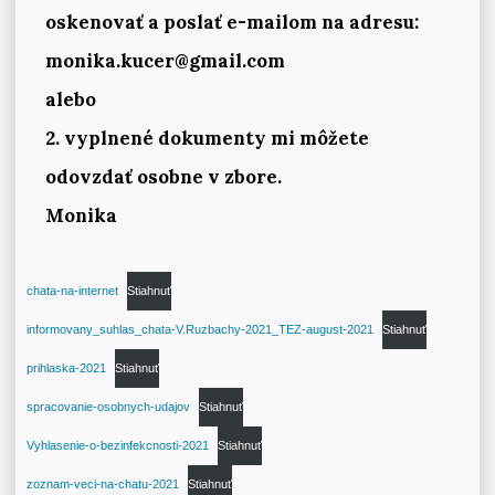
oskenovať a poslať e-mailom na adresu:
monika.kucer@gmail.com
alebo
2. vyplnené dokumenty mi môžete
odovzdať osobne v zbore.
Monika
chata-na-internet
Stiahnuť
informovany_suhlas_chata-V.Ruzbachy-2021_TEZ-august-2021
Stiahnuť
prihlaska-2021
Stiahnuť
spracovanie-osobnych-udajov
Stiahnuť
Vyhlasenie-o-bezinfekcnosti-2021
Stiahnuť
zoznam-veci-na-chatu-2021
Stiahnuť