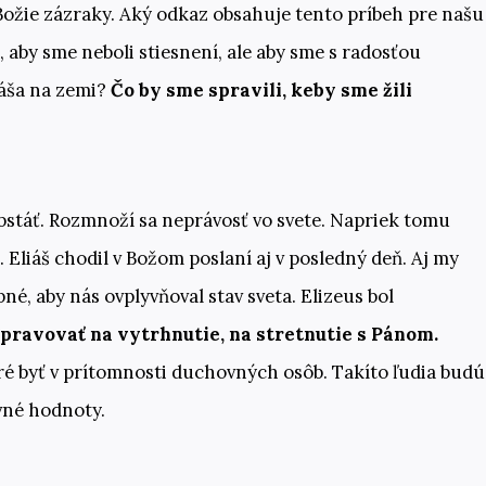
aj Božie zázraky. Aký odkaz obsahuje tento príbeh pre našu
 aby sme neboli stiesnení, ale aby sme s radosťou
iáša na zemi?
Čo by sme spravili, keby sme žili
bstáť. Rozmnoží sa neprávosť vo svete. Napriek tomu
Eliáš chodil v Božom poslaní aj v posledný deň. Aj my
né, aby nás ovplyvňoval stav sveta. Elizeus bol
pravovať na vytrhnutie, na stretnutie s Pánom.
bré byť v prítomnosti duchovných osôb. Takíto ľudia budú
vné hodnoty.