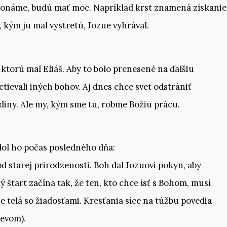
ykonáme, budú mať moc. Napríklad krst znamená získanie
 kým ju mal vystretú, Jozue vyhrával.
ktorú mal Eliáš. Aby to bolo prenesené na ďalšiu
ctievali iných bohov. Aj dnes chce svet odstrániť
diny. Ale my, kým sme tu, robme Božiu prácu.
edol ho počas posledného dňa:
d starej prirodzenosti. Boh dal Jozuovi pokyn, aby
dý štart začína tak, že ten, kto chce ísť s Bohom, musí
je telá so žiadosťami. Kresťania síce na túžbu povedia
nevom).