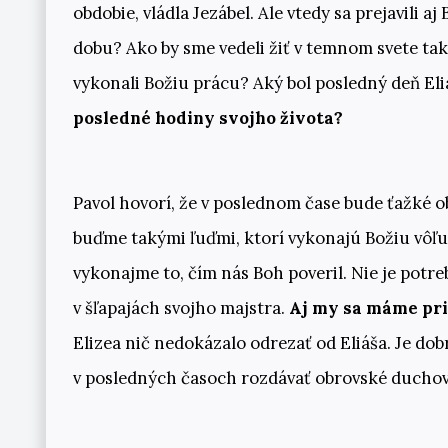
obdobie, vládla Jezábel. Ale vtedy sa prejavili 
dobu? Ako by sme vedeli žiť v temnom svete tak,
vykonali Božiu prácu? Aký bol posledný deň El
posledné hodiny svojho života?
Pavol hovorí, že v poslednom čase bude ťažké o
buďme takými ľuďmi, ktorí vykonajú Božiu vôľu. 
vykonajme to, čím nás Boh poveril. Nie je potreb
v šľapajách svojho majstra.
Aj my sa máme pri
Elizea nič nedokázalo odrezať od Eliáša. Je do
v posledných časoch rozdávať obrovské ducho