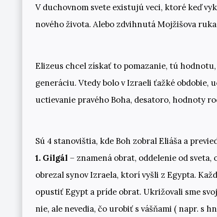
V duchovnom svete existujú veci, ktoré keď v
nového života. Alebo zdvihnutá Mojžišova ruka,
Elizeus chcel získať to pomazanie, tú hodnotu, 
generáciu. Vtedy bolo v Izraeli ťažké obdobie, u
uctievanie pravého Boha, desatoro, hodnoty ro
Sú 4 stanovištia, kde Boh zobral Eliáša a previ
1. Gilgál
– znamená obrat, oddelenie od sveta, o
obrezal synov Izraela, ktorí vyšli z Egypta. Kaž
opustiť Egypt a príde obrat. Ukrižovali sme svo
nie, ale nevedia, čo urobiť s vášňami ( napr. s h