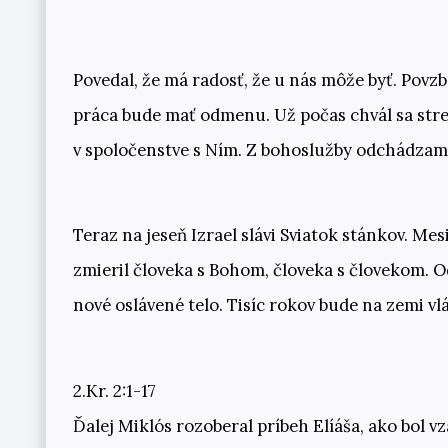
Povedal, že má radosť, že u nás môže byť. Povz
práca bude mať odmenu. Už počas chvál sa stre
v spoločenstve s Ním. Z bohoslužby odchádzame
Teraz na jeseň Izrael slávi Sviatok stánkov. Me
zmieril človeka s Bohom, človeka s človekom. O
nové oslávené telo. Tisíc rokov bude na zemi vl
2.Kr. 2:1-17
Ďalej Miklós rozoberal príbeh Elíáša, ako bol v