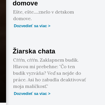
domove
Ešte, ešte.....znelo v detskom
domove.
Dozvedieť sa viac
Žiarska chata
Cŕŕŕn, cŕŕŕn. Zaklapnem budík.
Hlavou mi prebehne: "Čo ten
budík vyzváňa? Veď sa nejde do
práce. Asi ho zabudla deaktivovať
moja maličkosť."
Dozvedieť sa viac