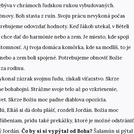
rebýva v chrámoch ľudskou rukou vybudovaných.
 obnovy. Boh stavia z ruín. Svoju prácu nevykoná počas
otrebujeme odovzdať hodnoty. Keď Jákob utekal, v Bételi
oh chce dať do harmónie nebo a zem. Je miesto, kde spojí
ítomnosť. Aj tvoja domáca komôrka, kde sa modlíš, to je
, nebo a zem boli spojené. Potrebujeme obnoviť Božie
 za rodinu.
ykonal zázrak svojmu ľudu, získali víťazstvo. Skrze
e bohabojní. Strážme svoje telo až po vzkriesenie,
vet. Skrze Božiu moc padne diablova opozícia.
dú, Eliáš si dá dolu plášť, rozdelí Jordán. Božia moc
asľúbeniam, prídu také prekážky, ktoré je možné odstrániť
ý Jordán.
Čo by si si
vypýtal od Boha?
Šalamún si pýtal