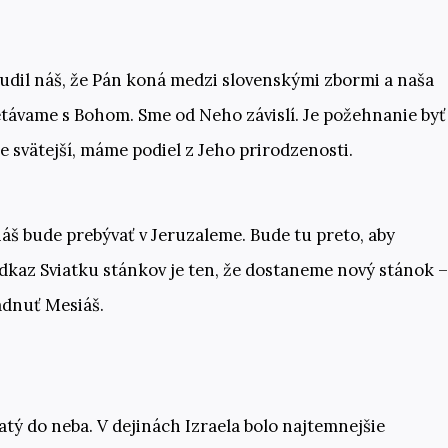
budil náš, že Pán koná medzi slovenskými zbormi a naša
távame s Bohom. Sme od Neho závislí. Je požehnanie byť
 svätejší, máme podiel z Jeho prirodzenosti.
siáš bude prebývať v Jeruzaleme. Bude tu preto, aby
dkaz Sviatku stánkov je ten, že dostaneme nový stánok –
ádnuť Mesiáš.
zatý do neba. V dejinách Izraela bolo najtemnejšie