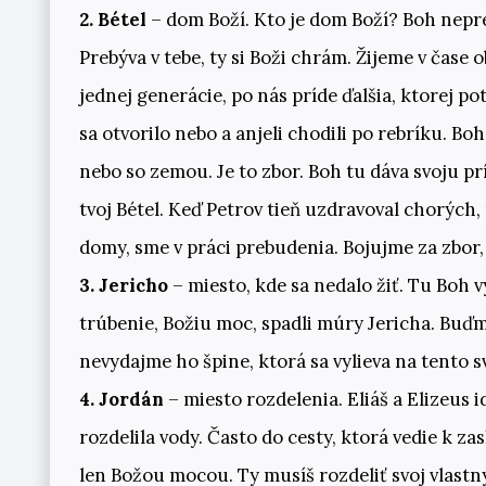
2. Bétel
– dom Boží. Kto je dom Boží? Boh nep
Prebýva v tebe, ty si Boži chrám. Žijeme v čase
jednej generácie, po nás príde ďalšia, ktorej p
sa otvorilo nebo a anjeli chodili po rebríku. B
nebo so zemou. Je to zbor. Boh tu dáva svoju pr
tvoj Bétel. Keď Petrov tieň uzdravoval chorých
domy, sme v práci prebudenia. Bojujme za zbor,
3. Jericho
– miesto, kde sa nedalo žiť. Tu Boh v
trúbenie, Božiu moc, spadli múry Jericha. Buďm
nevydajme ho špine, ktorá sa vylieva na tento s
4. Jordán
– miesto rozdelenia. Eliáš a Elizeus i
rozdelila vody. Často do cesty, ktorá vedie k z
len Božou mocou. Ty musíš rozdeliť svoj vlastn