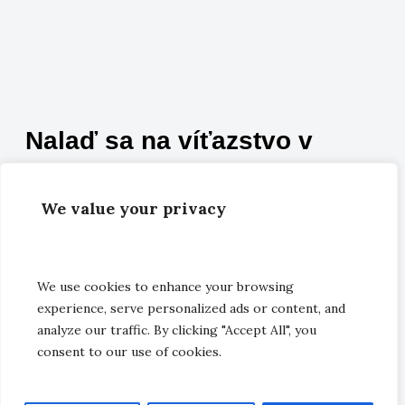
Nalaď sa na víťazstvo v
Kristovi
We value your privacy
Dozvedieť sa viac
We use cookies to enhance your browsing
Neprehraj boj o spasenie
experience, serve personalized ads or content, and
analyze our traffic. By clicking "Accept All", you
Večer 25.2. 2017 sme pokračovali v téme o
consent to our use of cookies.
posledných časoch. Kázal pastor Ján
Repka zo Spišskej Belej, pastor Zbyněk