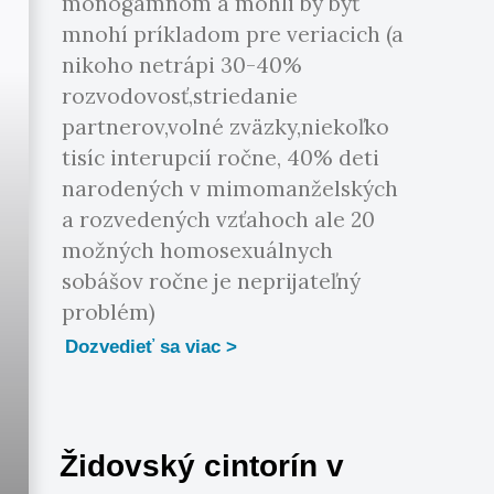
monogamnom a mohli by byť
mnohí príkladom pre veriacich (a
nikoho netrápi 30-40%
rozvodovosť,striedanie
partnerov,volné zväzky,niekoľko
tisíc interupcií ročne, 40% deti
narodených v mimomanželských
a rozvedených vzťahoch ale 20
možných homosexuálnych
sobášov ročne je neprijateľný
problém)
Dozvedieť sa viac
Židovský cintorín v