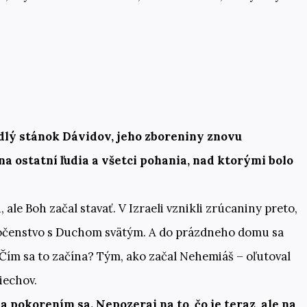
lý stánok Dávidov, jeho zboreniny znovu
 ostatní ľudia a všetci pohania, nad ktorými bolo
, ale Boh začal stavať. V Izraeli vznikli zrúcaniny preto,
poločenstvo s Duchom svätým. A do prázdneho domu sa
a. Čím sa to začína? Tým, ako začal Nehemiáš – oľutoval
iechov.
 pokorením sa. Nepozeraj na to, čo je teraz, ale na