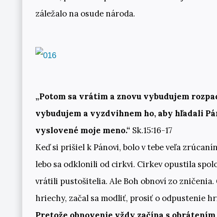
záležalo na osude národa.
„Potom sa vrátim a znovu vybudujem rozpad
vybudujem a vyzdvihnem ho, aby hľadali Pána
vyslovené moje meno.“
Sk.15:16-17
Keď si prišiel k Pánovi, bolo v tebe veľa zrúcanín
lebo sa odklonili od cirkvi. Cirkev opustila s
vrátili pustošitelia. Ale Boh obnoví zo zničeni
hriechy, začal sa modliť, prosiť o odpustenie hr
Pretože obnovenie vždy začína s obrátením a