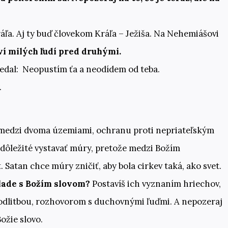
áľa. Aj ty buď človekom Kráľa – Ježiša. Na Nehemiášovi
í milých ľudí pred druhými.
ovedal: Neopustím ťa a neodídem od teba.
.
 medzi dvoma územiami, ochranu proti nepriateľským
e dôležité vystavať múry, pretože medzi Božím
Satan chce múry zničiť, aby bola cirkev taká, ako svet.
lade s Božím slovom?
Postavíš ich vyznaním hriechov,
odlitbou, rozhovorom s duchovnými ľuďmi. A nepozeraj
Božie slovo.