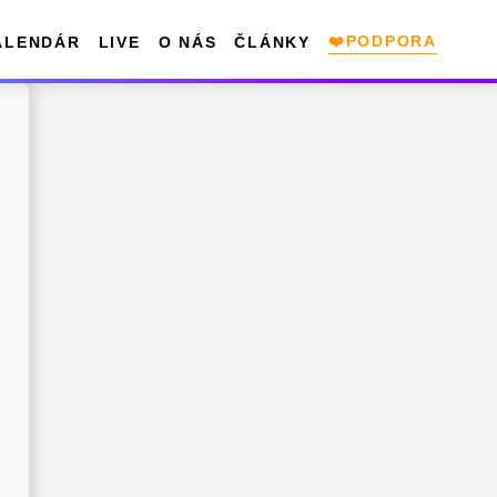
❤️PODPORA
ALENDÁR
LIVE
O NÁS
ČLÁNKY