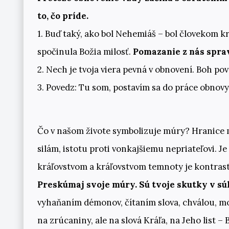
to, čo príde.
1. Buď taký, ako bol Nehemiáš – bol človekom kr
spočinula Božia milosť.
Pomazanie z nás sprav
2. Nech je tvoja viera pevná v obnovení. Boh p
3. Povedz: Tu som, postavím sa do práce obnovy
Čo v našom živote symbolizuje múry? Hranice
silám, istotu proti vonkajšiemu nepriateľovi. J
kráľovstvom a kráľovstvom temnoty je kontrast. 
Preskúmaj svoje múry. Sú tvoje skutky v sú
vyhaňaním démonov, čítaním slova, chválou, m
na zrúcaniny, ale na slová Kráľa, na Jeho list – 