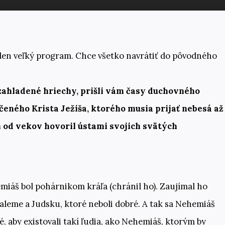
eden veľký program. Chce všetko navrátiť do pôvodného
i zahladené hriechy, prišli vám časy duchovného
eného Krista Ježiša, ktorého musia prijať nebesá až
m od vekov hovoril ústami svojich svätých
emiáš bol pohárnikom kráľa (chránil ho). Zaujímal ho
aleme a Judsku, ktoré neboli dobré. A tak sa Nehemiáš
ité, aby existovali takí ľudia, ako Nehemiáš, ktorým by