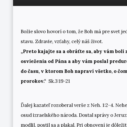
Božie slovo hovorí o tom, že Boh má pre svet j
stavu. Zdravie, vzťahy, celý náš život.
„Preto kajajte sa a obráťte sa, aby vám bol
osvieženia od Pána a aby vám poslal predurč
do času, v ktorom Boh napraví všetko, o čo
prorokov.“
Sk.3:19-21
Ďalej kazateľ rozoberal verše z Neh. 1:2-4. Neh
osud izraelského národa. Dostal správy o Jeruz
modlil, postil sa a plakal. Pri obnovení je dôlež