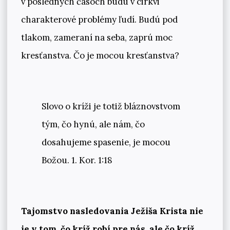
v posledných časoch budú v cirkvi
charakterové problémy ľudí. Budú pod
tlakom, zameraní na seba, zaprú moc
kresťanstva. Čo je mocou kresťanstva?
Slovo o kríži je totiž bláznovstvom
tým, čo hynú, ale nám, čo
dosahujeme spasenie, je mocou
Božou. 1. Kor. 1:18
Tajomstvo nasledovania Ježiša Krista nie
je v tom, čo kríž robí pre nás, ale čo kríž