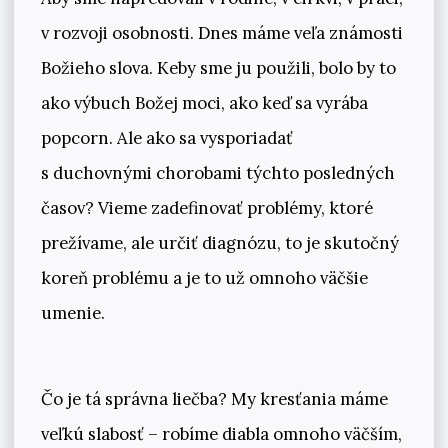
v rozvoji osobnosti. Dnes máme veľa známosti
Božieho slova. Keby sme ju použili, bolo by to
ako výbuch Božej moci, ako keď sa vyrába
popcorn. Ale ako sa vysporiadať
s duchovnými chorobami týchto posledných
časov? Vieme zadefinovať problémy, ktoré
prežívame, ale určiť diagnózu, to je skutočný
koreň problému a je to už omnoho väčšie
umenie.
Čo je tá správna liečba? My kresťania máme
veľkú slabosť – robíme diabla omnoho väčším,