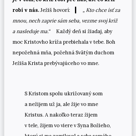
robí v nás.
Ježiš hovorí:
„ Kto chce ísť za
mnou, nech zaprie sám seba, vezme svoj kríž
a nasleduje ma.“
Každý deň si žiadaj, aby
moc Kristovho kríža prebiehala v tebe. Boh
nepožehná mňa, požehná Svätým duchom
Ježiša Krista prebývajúceho vo mne.
S Kristom spolu ukrižovaný som
a nežijem už ja, ale žije vo mne
Kristus. A nakoľko teraz žijem
v tele, žijem vo viere v Syna Božieho,
ktorý si ma zamiloval a seba samého