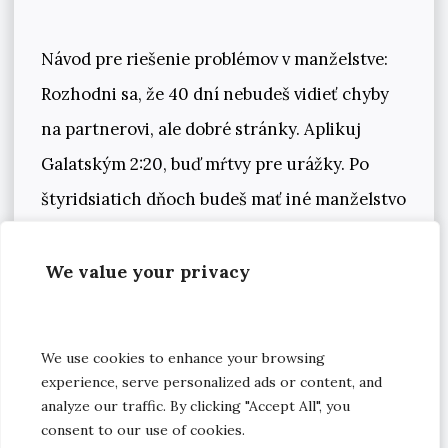
Návod pre riešenie problémov v manželstve:
Rozhodni sa, že 40 dní nebudeš vidieť chyby
na partnerovi, ale dobré stránky. Aplikuj
Galatským 2:20, buď mŕtvy pre urážky. Po
štyridsiatich dňoch budeš mať iné manželstvo
a ty budeš iný človek. Veci nie sú neriešiteľné,
keď máme Ježiša Krista, ktorý povedal:
We value your privacy
„Kto chce ísť za mnou, nech zaprie sám
seba a nasleduje ma.“
Ak to neurobím, starý
We use cookies to enhance your browsing
človek priťahuje problémy, choroby, je to
experience, serve personalized ads or content, and
analyze our traffic. By clicking "Accept All", you
denno-denný boj.
Zvíťaziť nad diablom nie
consent to our use of cookies.
je tak ťažké, ako poraziť starého človeka
.