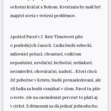
ochotní kráčať s Bohom. Kresťania by mali byť
majstri sveta v riešení problémov.
Apoštol Pavol v 2. liste Timoteovi píše
o posledných časoch. Ľudia budú sebeckí,
milovníci peňazí, chvastaví, rodičom
neposlušní, nevďační, bezbožní, neláskaví,
nezmierliví, ohovárační, nadutí… Ktorí chcú
žiť pobožne v Kristu, budú prenasledovaní, ale
zlí ľudia sa budú vzmáhať v zlom. Pavol tu píše
o svete. Ale na osemdesiat percent to platí aj
v cirkvi. S démonmi sa dá jednať jednoducho.