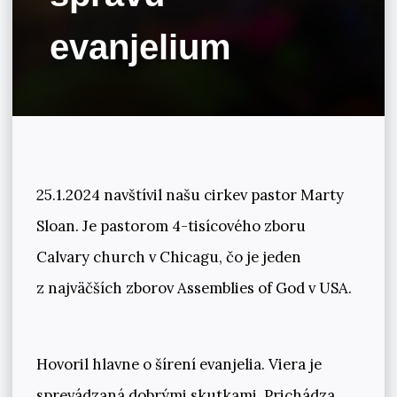
evanjelium
25.1.2024 navštívil našu cirkev pastor Marty
Sloan. Je pastorom 4-tisícového zboru
Calvary church v Chicagu, čo je jeden
z najväčších zborov Assemblies of God v USA.
Hovoril hlavne o šírení evanjelia. Viera je
sprevádzaná dobrými skutkami. Prichádza