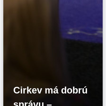
Cirkev má dobrú
správu –