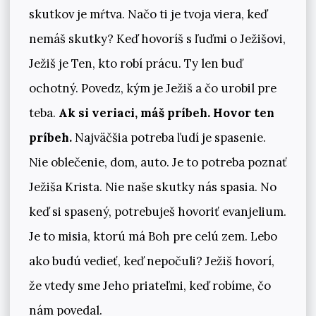
skutkov je mŕtva. Načo ti je tvoja viera, keď
nemáš skutky? Keď hovoríš s ľuďmi o Ježišovi,
Ježiš je Ten, kto robí prácu. Ty len buď
ochotný. Povedz, kým je Ježiš a čo urobil pre
teba.
Ak si veriaci, máš príbeh. Hovor ten
príbeh.
Najväčšia potreba ľudí je spasenie.
Nie oblečenie, dom, auto. Je to potreba poznať
Ježiša Krista. Nie naše skutky nás spasia. No
keď si spasený, potrebuješ hovoriť evanjelium.
Je to misia, ktorú má Boh pre celú zem. Lebo
ako budú vedieť, keď nepočuli? Ježiš hovorí,
že vtedy sme Jeho priateľmi, keď robíme, čo
nám povedal.