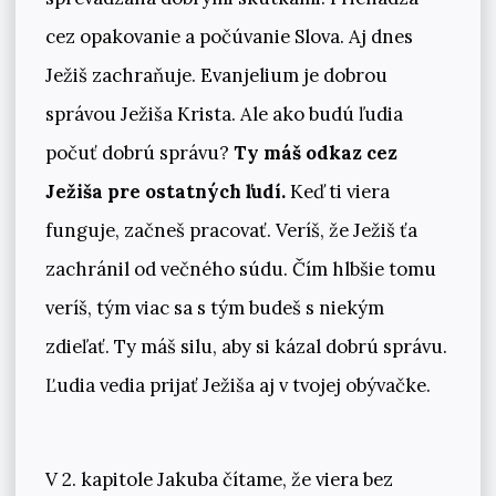
cez opakovanie a počúvanie Slova. Aj dnes
Ježiš zachraňuje. Evanjelium je dobrou
správou Ježiša Krista. Ale ako budú ľudia
počuť dobrú správu?
Ty máš odkaz cez
Ježiša pre ostatných ľudí.
Keď ti viera
funguje, začneš pracovať. Veríš, že Ježiš ťa
zachránil od večného súdu. Čím hlbšie tomu
veríš, tým viac sa s tým budeš s niekým
zdieľať. Ty máš silu, aby si kázal dobrú správu.
Ľudia vedia prijať Ježiša aj v tvojej obývačke.
V 2. kapitole Jakuba čítame, že viera bez