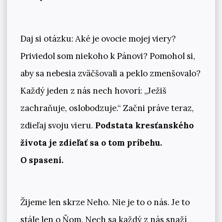
Daj si otázku: Aké je ovocie mojej viery?
Priviedol som niekoho k Pánovi? Pomohol si,
aby sa nebesia zväčšovali a peklo zmenšovalo?
Každý jeden z nás nech hovorí: „Ježiš
zachraňuje, oslobodzuje.“ Začni práve teraz,
zdieľaj svoju vieru.
Podstata kresťanského
života je zdieľať sa o tom príbehu.
O spasení.
Žijeme len skrze Neho. Nie je to o nás. Je to
stále len o Ňom. Nech sa každý z nás snaží