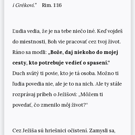
i Grékovi.”
Rim. 1:16
Ľudia vedia, že je na tebe niečo iné. Keď vojdeš
do miestnosti, Boh vie pracovať cez tvoj život.
Ráno sa modli:
„Bože, daj niekoho do mojej
cesty, kto potrebuje vedieť o spasení.“
Duch svätý ti povie, kto je tá osoba. Možno ti
ľudia povedia nie, ale je to na nich. Ale ty stále
rozprávaj príbeh o Ježišovi: „Môžem ti
povedať, čo zmenilo môj život?“
Cez Ježiša sú hriešnici očistení. Zamysli sa,