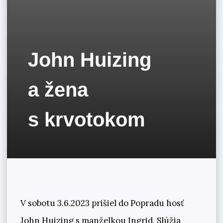
John Huizing
a žena
s krvotokom
V sobotu 3.6.2023 prišiel do Popradu hosť
John Huizing s manželkou Ingrid. Slúžia