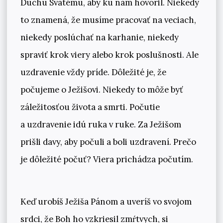
Duchu Svätému, aby ku nám hovoril. Niekedy
to znamená, že musíme pracovať na veciach,
niekedy poslúchať na karhanie, niekedy
spraviť krok viery alebo krok poslušnosti. Ale
uzdravenie vždy príde. Dôležité je, že
počujeme o Ježišovi. Niekedy to môže byť
záležitosťou života a smrti. Počutie
a uzdravenie idú ruka v ruke. Za Ježišom
prišli davy, aby počuli a boli uzdravení. Prečo
je dôležité počuť? Viera prichádza počutím.
Keď urobíš Ježiša Pánom a uveríš vo svojom
srdci, že Boh ho vzkriesil zmŕtvych, si