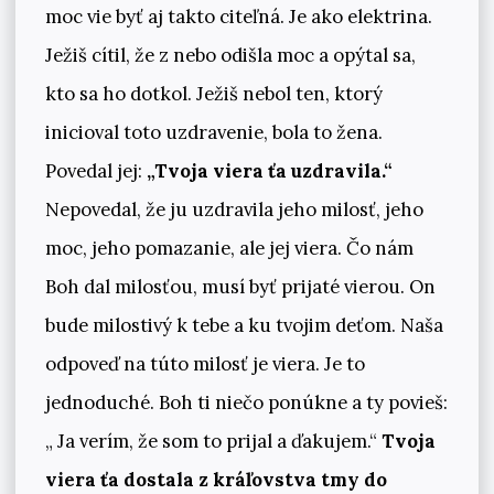
moc vie byť aj takto citeľná. Je ako elektrina.
Ježiš cítil, že z nebo odišla moc a opýtal sa,
kto sa ho dotkol. Ježiš nebol ten, ktorý
inicioval toto uzdravenie, bola to žena.
Povedal jej:
„Tvoja viera ťa uzdravila.“
Nepovedal, že ju uzdravila jeho milosť, jeho
moc, jeho pomazanie, ale jej viera. Čo nám
Boh dal milosťou, musí byť prijaté vierou. On
bude milostivý k tebe a ku tvojim deťom. Naša
odpoveď na túto milosť je viera. Je to
jednoduché. Boh ti niečo ponúkne a ty povieš:
„ Ja verím, že som to prijal a ďakujem.“
Tvoja
viera ťa dostala z kráľovstva tmy do