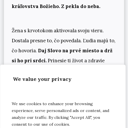
kráľovstva Božieho. Z pekla do neba.
Žena s krvotokom aktivovala svoju vieru.
Dostala presne to, čo povedala. Ľudia majú to,
čo hovoria.
Daj Slovo na prvé miesto a drž
si ho pri srdci.
Prinesie ti život a zdravie
celému tvojmu telu. Je to investícia, ktorá sa
We value your privacy
veľmi vyplatí. Pre teba a aj pre ľudí, ktorých sa
dotkneš. Keď veríš, že prijmeš, začne to v tebe
pracovať.
We use cookies to enhance your browsing
experience, serve personalized ads or content, and
analyze our traffic. By clicking "Accept All", you
consent to our use of cookies.
Na záver sa John Huizing modlil za chorých,