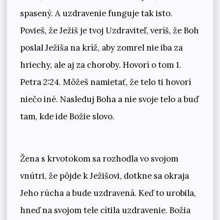
spasený. A uzdravenie funguje tak isto.
Povieš, že Ježiš je tvoj Uzdraviteľ, veríš, že Boh
poslal Ježiša na kríž, aby zomrel nie iba za
hriechy, ale aj za choroby. Hovorí o tom 1.
Petra 2:24. Môžeš namietať, že telo ti hovorí
niečo iné. Nasleduj Boha a nie svoje telo a buď
tam, kde ide Božie slovo.
Žena s krvotokom sa rozhodla vo svojom
vnútri, že pôjde k Ježišovi, dotkne sa okraja
Jeho rúcha a bude uzdravená. Keď to urobila,
hneď na svojom tele cítila uzdravenie. Božia