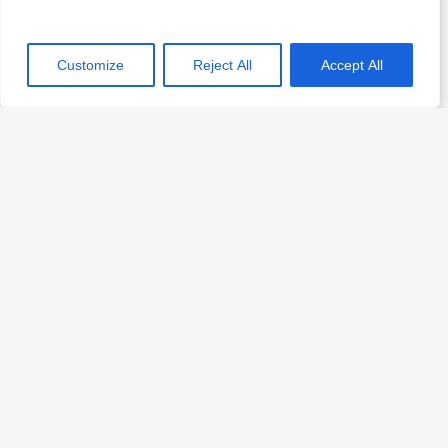
ktorí prišli na modlitbu s vierou.
Customize
Reject All
Accept All