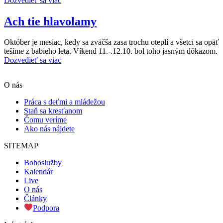
Dozvedieť sa viac
Ach tie hlavolamy
Október je mesiac, kedy sa zväčša zasa trochu oteplí a všetci sa opäť
tešíme z babieho leta. Víkend 11.-.12.10. bol toho jasným dôkazom.
Dozvedieť sa viac
Scroll
O nás
Up
Práca s deťmi a mládežou
Staň sa kresťanom
Čomu veríme
Ako nás nájdete
SITEMAP
Bohoslužby
Kalendár
Live
O nás
Články
Podpora