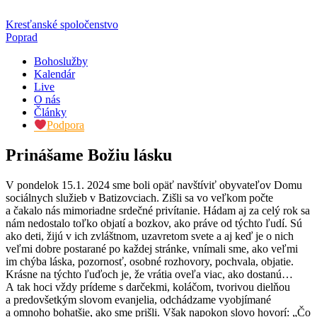
Kresťanské spoločenstvo
Poprad
Bohoslužby
Kalendár
Live
O nás
Články
Podpora
Prinášame Božiu lásku
V pondelok 15.1. 2024 sme boli opäť navštíviť obyvateľov Domu
sociálnych služieb v Batizovciach. Zišli sa vo veľkom počte
a čakalo nás mimoriadne srdečné privítanie. Hádam aj za celý rok sa
nám nedostalo toľko objatí a bozkov, ako práve od týchto ľudí. Sú
ako deti, žijú v ich zvláštnom, uzavretom svete a aj keď je o nich
veľmi dobre postarané po každej stránke, vnímali sme, ako veľmi
im chýba láska, pozornosť, osobné rozhovory, pochvala, objatie.
Krásne na týchto ľuďoch je, že vrátia oveľa viac, ako dostanú…
A tak hoci vždy prídeme s darčekmi, koláčom, tvorivou dielňou
a predovšetkým slovom evanjelia, odchádzame vyobjímané
a omnoho bohatšie, ako sme prišli. Však napokon slovo hovorí: „Čo