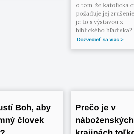
o tom, že katolícka c
požaduje jej zrušeni
je to s výstavou z
biblického hľadiska?
Dozvedieť sa viac
stí Boh, aby
Prečo je v
mný človek
náboženských
l?
krajinách toľk