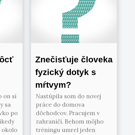
ôcť
Znečisťuje človeka
fyzický dotyk s
mŕtvym?
 on si
Nastúpila som do novej
y sa
práce do domova
ivko po
dôchodcov. Pracujem v
ikedy
zahraničí. Behom môjho
 okolo
tréningu umrel jeden