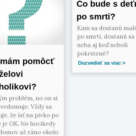
Čo bude s deť
po smrti?
Kam sa dostanú malé
po smrti, dostanú sa
neba aj keď neboli
pokrstené?
 mám pomôcť
Dozvedieť sa viac
elovi
holikovi?
ým problém, no on si
uvedomuje. Vždy sa
je, že ísť na pivko po
 je OK. No hocikedy
 domov až ráno okolo