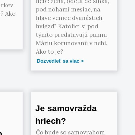
nebi: žena, odetá do slnka,
irkev
pod nohami mesiac, na
e? Ako
hlave veniec dvanástich
hviezd". Katolíci si pod
týmto predstavujú pannu
Máriu korunovanú v nebi.
Ako to je?
Dozvedieť sa viac
Je samovražda
hriech?
Čo bude so samovrahom
o