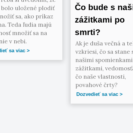
Čo bude s naš
bolo uložené plodiť
nožiť sa, ako príkaz
zážitkami po
a. Teda ľudia majú
smrti?
nosť množiť sa na
nie v nebi.
Ak je duša večná a te
ieť sa viac
vzkriesi, čo sa stane 
našimi spomienkami
zážitkami, vedomosťa
čo naše vlastnosti,
povahové črty?
Dozvedieť sa viac