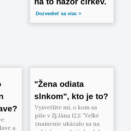
na to názor cirkev.
Dozvedieť sa viac
o
"Žena odiata
n
slnkom", kto je to?
Vysvetlite mi, o kom sa
lave?
píše v Zj.Jána 12,1: "Veľké
ve
znamenie ukázalo sa na
lave a