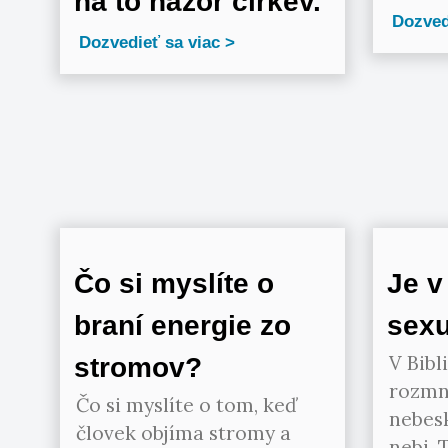
na to názor cirkev.
Dozved
Dozvedieť sa viac
Čo si myslíte o
Je v
braní energie zo
sexu
V Bibl
stromov?
rozmn
Čo si myslíte o tom, keď
nebes
človek objíma stromy a
nebi. 