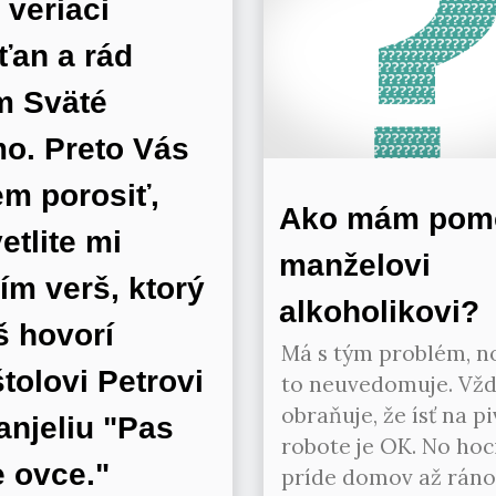
veriaci
ťan a rád
m Sväté
o. Preto Vás
m porosiť,
Ako mám pom
etlite mi
manželovi
ím verš, ktorý
alkoholikovi?
š hovorí
Má s tým problém, no
tolovi Petrovi
to neuvedomuje. Vžd
obraňuje, že ísť na p
anjeliu "Pas
robote je OK. No hoc
 ovce."
príde domov až ráno