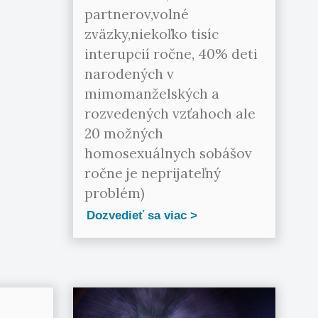
partnerov,volné
zväzky,niekoľko tisíc
interupcií ročne, 40% deti
narodených v
mimomanželských a
rozvedených vzťahoch ale
20 možných
homosexuálnych sobášov
ročne je neprijateľný
problém)
Dozvedieť sa viac