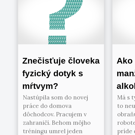
Znečisťuje človeka
Ako
fyzický dotyk s
manž
mŕtvym?
alko
Nastúpila som do novej
Má s t
práce do domova
to ne
dôchodcov. Pracujem v
obraňu
zahraničí. Behom môjho
robote
tréningu umrel jeden
príde