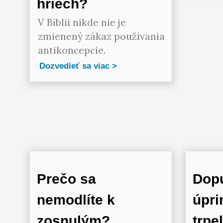
hriech?
V Biblii nikde nie je
zmienený zákaz používania
antikoncepcie.
Dozvedieť sa viac
Prečo sa
Dopu
nemodlíte k
úpri
zosnulým?
trpe