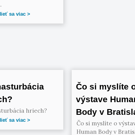
.
ieť sa viac
asturbácia
Čo si myslíte 
ch?
výstave Huma
turbácia hriech?
Body v Bratis
ieť sa viac
Čo si myslíte o výsta
Human Body v Bratis