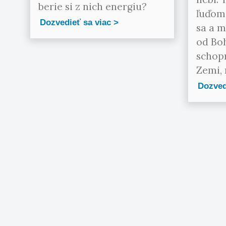
berie si z nich energiu?
ľuďom 
Dozvedieť sa viac
sa a m
od Boh
schop
Zemi, 
Dozved