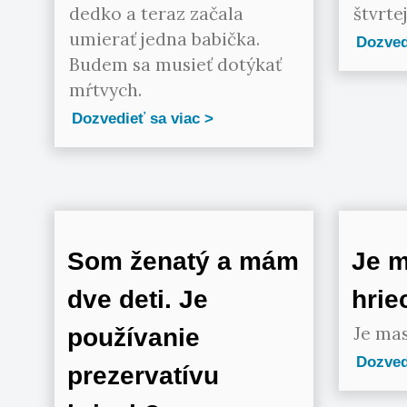
dedko a teraz začala
štvrtej
umierať jedna babička.
Dozved
Budem sa musieť dotýkať
mŕtvych.
Dozvedieť sa viac
Som ženatý a mám
Je m
dve deti. Je
hrie
Je mas
používanie
Dozved
prezervatívu