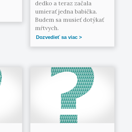
dedko a teraz začala
umierať jedna babička.
Budem sa musieť dotýkať
mŕtvych.
Dozvedieť sa viac