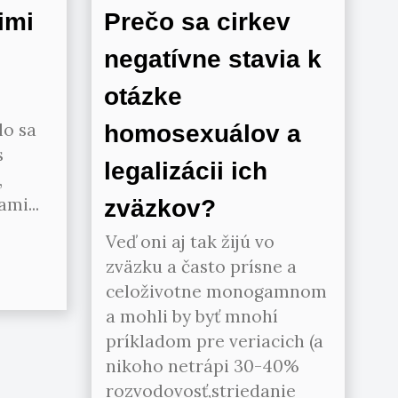
imi
Prečo sa cirkev
negatívne stavia k
otázke
lo sa
homosexuálov a
s
legalizácii ich
,
mi...
zväzkov?
Veď oni aj tak žijú vo
zväzku a často prísne a
celoživotne monogamnom
a mohli by byť mnohí
príkladom pre veriacich (a
nikoho netrápi 30-40%
rozvodovosť,striedanie