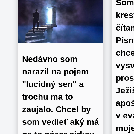
Som 
kres
číta
Písm
chce
Nedávno som
vysv
narazil na pojem
pros
"lucidný sen" a
Ježi
trochu ma to
apoš
zaujalo. Chcel by
v ev
som vedieť aký má
moje