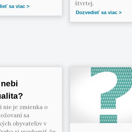
štvrtej.
ieť sa viac
Dozvedieť sa viac
 nebi
alita?
ii nie je zmienka o
ožovaní sa
kých obyvateľov v
Treba si uvedomiť, že